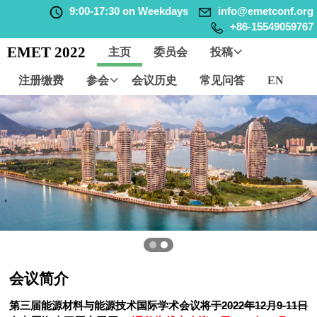
9:00-17:30 on Weekdays
info@emetconf.org
+86-15549059767
EMET 2022
主页
委员会
投稿
注册缴费
参会
会议历史
常见问答
EN
会议简介
第三届能源材料与能源技术国际学术会议
将于2022年12月9-11日