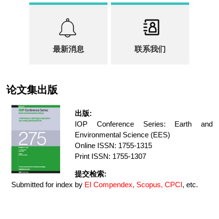
最新消息
联系我们
论文集出版
出版:
IOP Conference Series: Earth and
Environmental Science (EES)
Online ISSN: 1755-1315
Print ISSN: 1755-1307
提交检索:
Submitted for index by
EI Compendex, Scopus, CPCI
, etc.