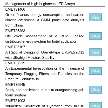
Management of High-brightness LED Arrays
EMET31466
Green finance, energy consumption, and carbon
View
dioxide emissions: A GMM panel data analysis
from China
EMET35383
Life cycle assessment of a PEMFC-based
View
distributed energy system for hotel application
EMET36167
A Rational Design of Garnet-type Li7La3Zr2O12
View
with Ultrahigh Moisture Stability
EMET37215
An Experimental Investigation on the Influence of
View
Temporary Plugging Fibers and Particles on the
Fracture Conductivity
EMET35645
Study and application of in situ autogrowthing gel-
View
foam system
EMET31003
Numerical Simulation of Hydrogen from In-Situ
View